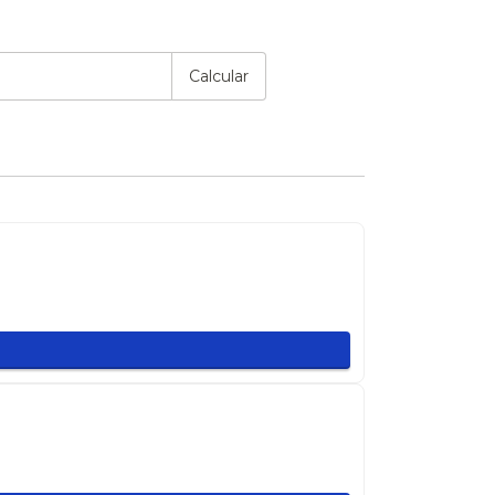
P:
Alterar CEP
Calcular