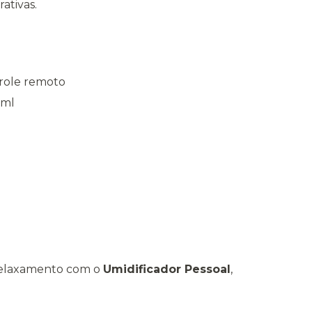
ativas.
trole remoto
ml
relaxamento com o
Umidificador Pessoal
,