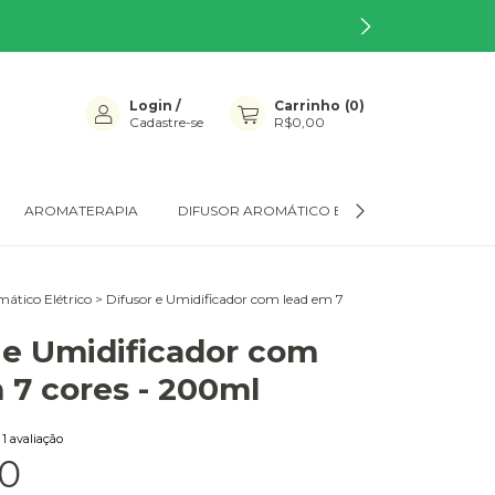
Login
/
Carrinho
(
0
)
Cadastre-se
R$0,00
AROMATERAPIA
DIFUSOR AROMÁTICO ELÉTRICO
PRODU
mático Elétrico
>
Difusor e Umidificador com lead em 7
 e Umidificador com
 7 cores - 200ml
1 avaliação
0