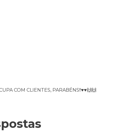
PA COM CLIENTES, PARABÉNS!!♥️♥️🙌🙌
spostas