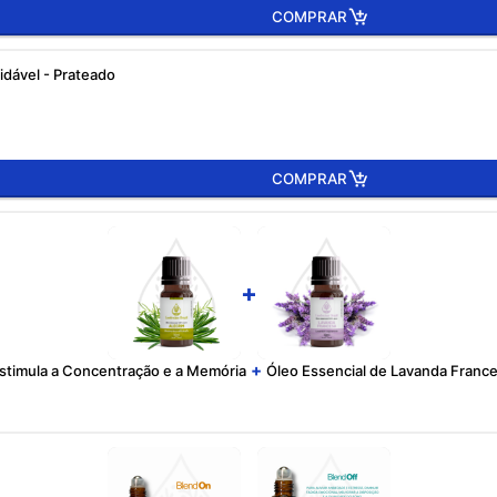
COMPRAR
idável - Prateado
COMPRAR
+
+
 Estimula a Concentração e a Memória
Óleo Essencial de Lavanda Frances