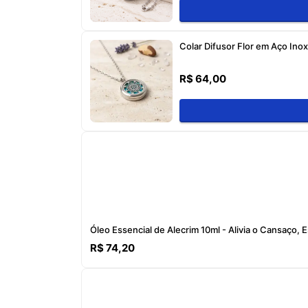
Colar Difusor Flor em Aço Inox
R$ 64,00
Óleo Essencial de Alecrim 10ml - Alivia o Cansaço,
R$ 74,20