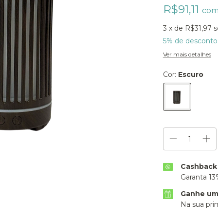
R$91,11
co
3
x de
R$31,97
s
5% de desconto
Ver mais detalhes
Cor:
Escuro
Cashback
Garanta 13
Ganhe um 
Na sua pri