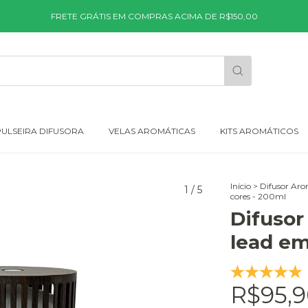
FRETE GRÁTIS EM COMPRAS ACIMA DE R$150,00
PULSEIRA DIFUSORA
VELAS AROMÁTICAS
KITS AROMÁTICOS
Início
>
Difusor Aro
1
/
5
cores - 200ml
Difusor
lead em
R$95,9