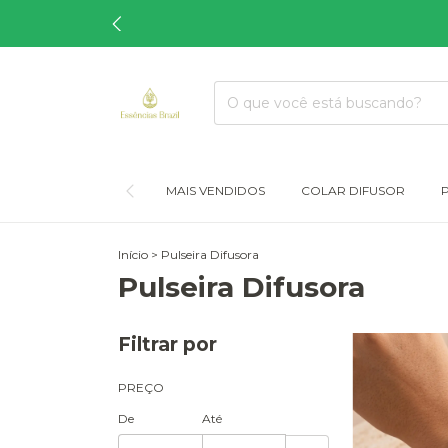
MAIS VENDIDOS
COLAR DIFUSOR
Início
>
Pulseira Difusora
Pulseira Difusora
Filtrar por
PREÇO
De
Até