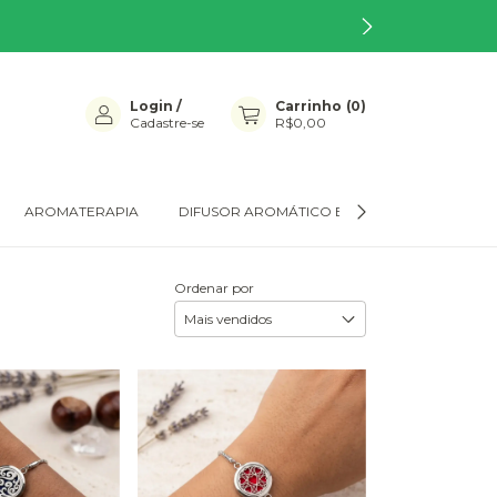
Login
/
Carrinho
(
0
)
Cadastre-se
R$0,00
AROMATERAPIA
DIFUSOR AROMÁTICO ELÉTRICO
PRODU
Ordenar por