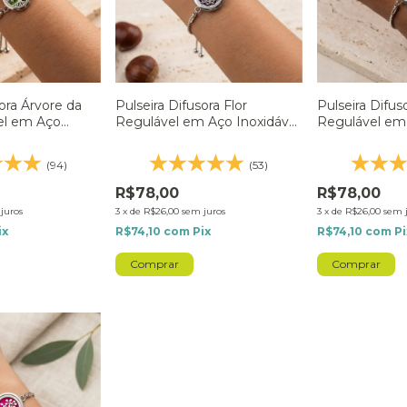
sora Árvore da
Pulseira Difusora Flor
Pulseira Difu
el em Aço
Regulável em Aço Inoxidável
Regulável em 
Prateado
- Prateado
- Prateado
(94)
(53)
R$78,00
R$78,00
juros
3
x
de
R$26,00
sem juros
3
x
de
R$26,00
sem 
ix
R$74,10
com
Pix
R$74,10
com
Pi