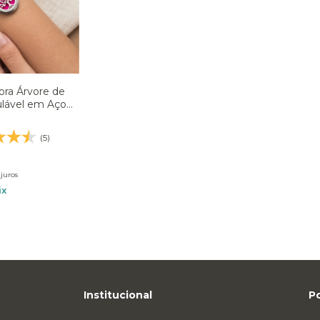
sora Árvore de
lável em Aço
Prateado
(5)
juros
ix
Institucional
Po