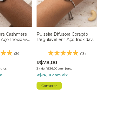
sora Cashmere
Pulseira Difusora Coração
Aço Inoxidável
Regulável em Aço Inoxidável
- Prateado
(39)
(13)
R$78,00
juros
3
x
de
R$26,00
sem juros
x
R$74,10
com
Pix