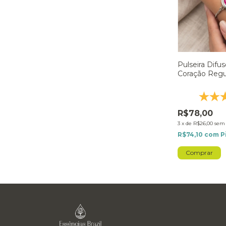
Pulseira Difu
Coração Regu
Inoxidável - 
R$78,00
3
x
de
R$26,00
sem 
R$74,10
com
P