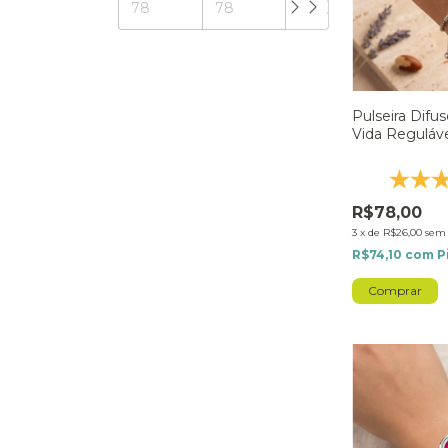
Pulseira Difu
Vida Reguláv
Inoxidável - 
R$78,00
3
x
de
R$26,00
sem 
R$74,10
com
P