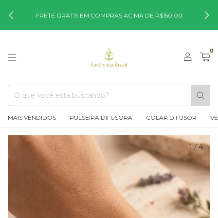
FRETE GRÁTIS EM COMPRAS ACIMA DE R$150,00
0
MAIS VENDIDOS
PULSEIRA DIFUSORA
COLAR DIFUSOR
VE
1
/
4