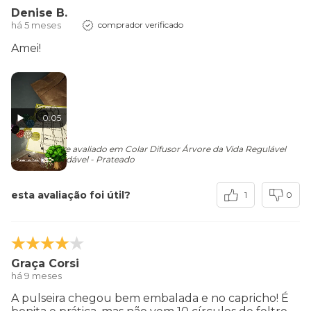
Denise B.
há 5 meses
comprador verificado
Amei!
0:05
originalmente avaliado em Colar Difusor Árvore da Vida Regulável
em Aço Inoxidável - Prateado
esta avaliação foi útil?
1
0
Graça Corsi
há 9 meses
A pulseira chegou bem embalada e no capricho! É