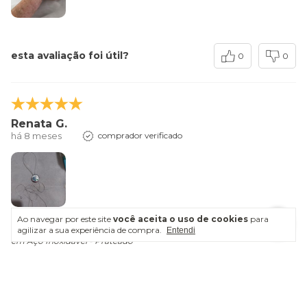
esta avaliação foi útil?
0
0
Renata G.
há 8 meses
comprador verificado
Ao navegar por este site
você aceita o uso de cookies
para
agilizar a sua experiência de compra.
Entendi
originalmente avaliado em Colar Difusor Árvore da Vida Regulável
em Aço Inoxidável - Prateado
esta avaliação foi útil?
1
0